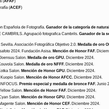
a (
AFAF
)
afía (
ACEF
)
ón Española de Fotografía.
Ganador de la categoría de natura
 DE CAMBRILS. Agrupaciò fotografica Cambrils.
Ganador de la s
Sevilla. Asociación Fotográfica Objetivo 2.0.
Medalla de oro Ob
isafoto 2024. Fundación Asisa.
Mención de Honor FAF.
Diciem
nd Joensuu Salon.
Medalla de oro GPU.
Diciembre 2024.
h Kouvola Salon.
Medalla de oro NFFF.
Diciembre 2024.
 Kotka Salon.
Mención de Honor GPU.
Diciembre 2024.
th Kuopio Salon.
Mención de Honor AFCC.
Diciembre 2024.
ón iNFOCUS.
Premio especial y medalla de bronce FAF.
Junio 
. Yellow Salon.
Mención de Honor FAF.
Diciembre 2024.
. Cyan Salon.
Mención de Honor GPU.
Diciembre 2024.
". Magente Salon.
Mención de Honor CEF.
Diciembre 2024.