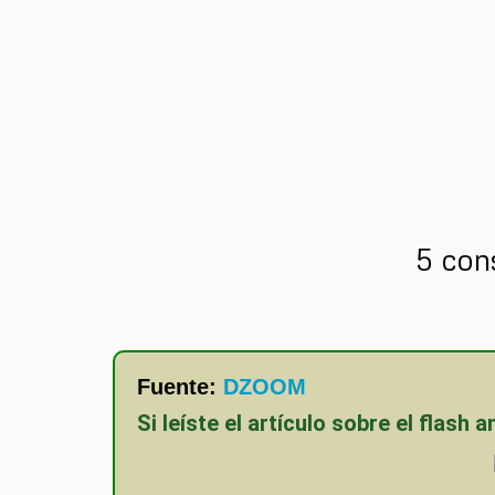
5 con
Fuente:
DZOOM
Si leíste el artículo sobre el flash